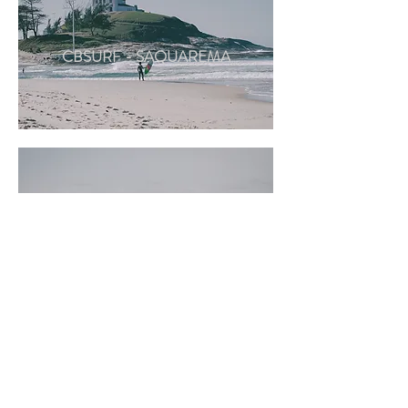
CBSURF - SAQUAREMA
CBSURF - SUL DO BRASIL
© 2024 por Gabriel Ferreira.
gabrielferreira.art@gmail.com
+55 12 99609.7254
Ubatuba, São Paulo, Brazil